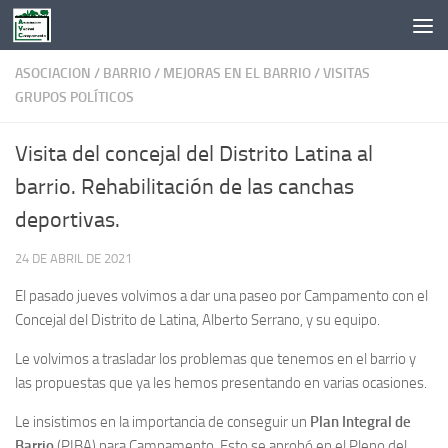
Saltar al contenido
ASOCIACION
/
BARRIO
/
MEJORAS EN EL BARRIO
/
VISITAS
GRUPOS POLÍTICOS
Visita del concejal del Distrito Latina al
barrio. Rehabilitación de las canchas
deportivas.
24 DE ABRIL DE 2021
El pasado jueves volvimos a dar una paseo por Campamento con el
Concejal del Distrito de Latina, Alberto Serrano, y su equipo.
Le volvimos a trasladar los problemas que tenemos en el barrio y
las propuestas que ya les hemos presentando en varias ocasiones.
Le insistimos en la importancia de conseguir un
Plan Integral de
Barrio
(PIBA) para Campamento. Esto
se aprobó en el Pleno del