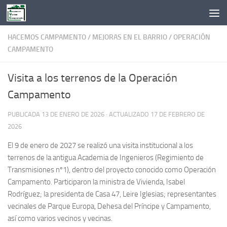
Saltar al contenido
HACEMOS CAMPAMENTO
/
MEJORAS EN EL BARRIO
/
OPERACIÓN
CAMPAMENTO
Visita a los terrenos de la Operación
Campamento
PUBLICADA
13 DE ENERO DE 2026
· ACTUALIZADO
17 DE FEBRERO DE
2026
El 9 de enero de 2027 se realizó una visita institucional a los
terrenos de la antigua Academia de Ingenieros (Regimiento de
Transmisiones nº1), dentro del proyecto conocido como Operación
Campamento. Participaron la ministra de Vivienda, Isabel
Rodríguez; la presidenta de Casa 47, Leire Iglesias; representantes
vecinales de Parque Europa, Dehesa del Príncipe y Campamento,
así como varios vecinos y vecinas.