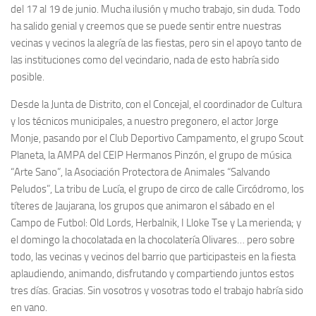
del 17 al 19 de junio. Mucha ilusión y mucho trabajo, sin duda. Todo
ha salido genial y creemos que se puede sentir entre nuestras
vecinas y vecinos la alegría de las fiestas, pero sin el apoyo tanto de
las instituciones como del vecindario, nada de esto habría sido
posible.
Desde la Junta de Distrito, con el Concejal, el coordinador de Cultura
y los técnicos municipales, a nuestro pregonero, el actor Jorge
Monje, pasando por el Club Deportivo Campamento, el grupo Scout
Planeta, la AMPA del CEIP Hermanos Pinzón, el grupo de música
“Arte Sano”, la Asociación Protectora de Animales “Salvando
Peludos”, La tribu de Lucía, el grupo de circo de calle Circódromo, los
títeres de Jaujarana, los grupos que animaron el sábado en el
Campo de Futbol: Old Lords, Herbalnik, I Lloke Tse y La merienda; y
el domingo la chocolatada en la chocolatería Olivares… pero sobre
todo, las vecinas y vecinos del barrio que participasteis en la fiesta
aplaudiendo, animando, disfrutando y compartiendo juntos estos
tres días. Gracias. Sin vosotros y vosotras todo el trabajo habría sido
en vano.