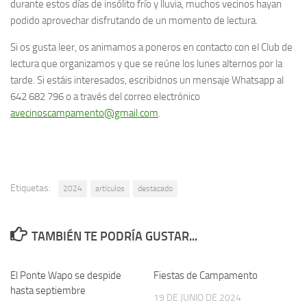
durante estos días de insólito frío y lluvia, muchos vecinos hayan
podido aprovechar disfrutando de un momento de lectura.
Si os gusta leer, os animamos a poneros en contacto con el Club de
lectura que organizamos y que se reúne los lunes alternos por la
tarde. Si estáis interesados, escribidnos un mensaje Whatsapp al
642 682 796 o a través del correo electrónico
avecinoscampamento@gmail.com
.
Etiquetas:
2024
artículos
destacado
TAMBIÉN TE PODRÍA GUSTAR...
El Ponte Wapo se despide
Fiestas de Campamento
hasta septiembre
19 DE JUNIO DE 2024