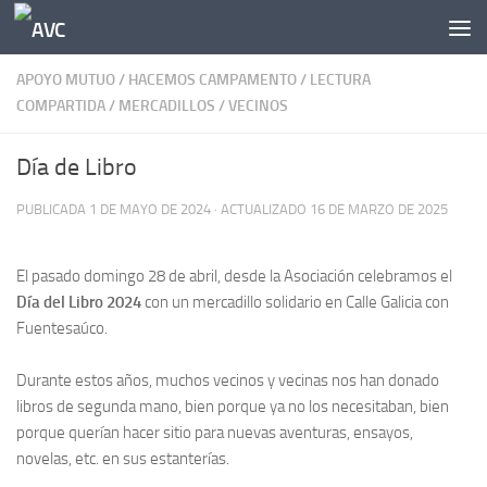
Saltar al contenido
APOYO MUTUO
/
HACEMOS CAMPAMENTO
/
LECTURA
COMPARTIDA
/
MERCADILLOS
/
VECINOS
Día de Libro
PUBLICADA
1 DE MAYO DE 2024
· ACTUALIZADO
16 DE MARZO DE 2025
El pasado domingo 28 de abril, desde la Asociación celebramos el
Día del Libro 2024
con un mercadillo solidario en Calle Galicia con
Fuentesaúco.
Durante estos años, muchos vecinos y vecinas nos han donado
libros de segunda mano, bien porque ya no los necesitaban, bien
porque querían hacer sitio para nuevas aventuras, ensayos,
novelas, etc. en sus estanterías.