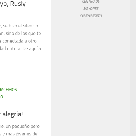
CENTRO DE
 yo, Rusly
MAYORES
CAMPAMENTO
se hizo el silencio.
n, sino de los que te
e conectada a otro
ad entera. De aquí a
HACEMOS
PO
alegría!
re, un pequeño pero
s y más jóvenes del