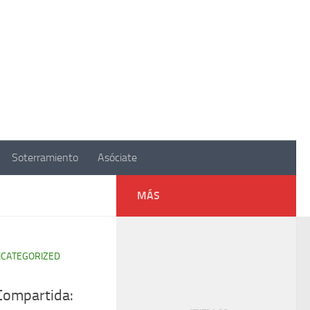
Soterramiento
Asóciate
MÁS
CATEGORIZED
 Compartida: