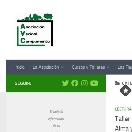
Saltar al contenido
Inicio
La Asociación
Cursos y Talleres
Las Fi
SEGUIR:
CAT
LECTURA
El boletín
Taller
informativo
de tu
Alma 