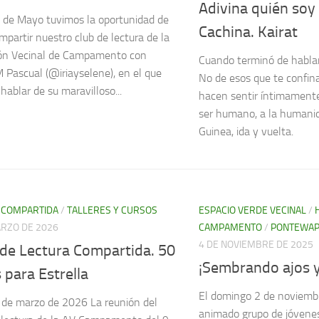
Adivina quién soy
8 de Mayo tuvimos la oportunidad de
Cachina. Kairat
mpartir nuestro club de lectura de la
ión Vecinal de Campamento con
Cuando terminó de hablar, 
 Pascual (@iriayselene), en el que
No de esos que te confina
hablar de su maravilloso...
hacen sentir íntimament
ser humano, a la humanid
Guinea, ida y vuelta.
 COMPARTIDA
/
TALLERES Y CURSOS
ESPACIO VERDE VECINAL
/
ARZO DE 2026
CAMPAMENTO
/
PONTEWA
4 DE NOVIEMBRE DE 2025
 de Lectura Compartida. 50
¡Sembrando ajos y 
 para Estrella
El domingo 2 de noviemb
 de marzo de 2026 La reunión del
animado grupo de jóvene