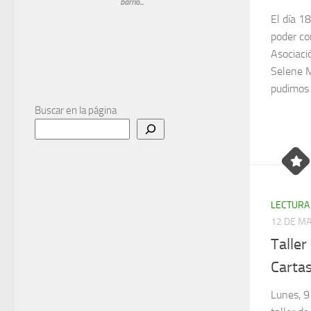
barrio...
El día 1
poder co
Asociac
Selene M
pudimos 
Buscar en la página
LECTURA
12 DE M
Taller
Cartas
Lunes, 9