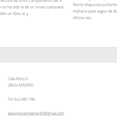
e lectura de la AV Campamento del 9
Ponte Wapo,nos juntamos 
 no ha sido la de un lunes cualquiera.
mañana para seguir de do
do un libro, sí, y...
última vez:...
Calle Mirlo 9
28024 MADRID
Tel: 642 682 796
avecinoscampamento@gmail.com