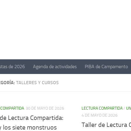
estas de 2026
Agenda de actividades
PIBA de Campamento
EGORÍA:
TALLERES Y CURSOS
 COMPARTIDA
30 DE MAYO DE 2026
LECTURA COMPARTIDA
/
UN
4 DE MAYO DE 2026
 de Lectura Compartida:
Taller de Lectura
y los siete monstruos