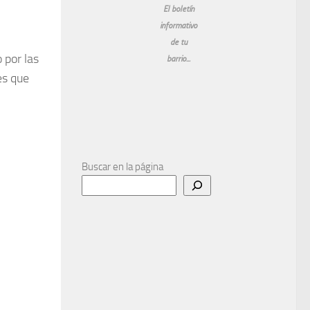
El boletín
informativo
de tu
 por las
barrio...
es que
Buscar en la página