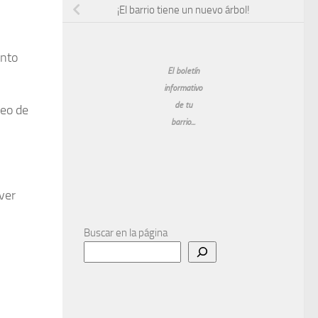
¡El barrio tiene un nuevo árbol!
ento
El boletín
informativo
de tu
seo de
barrio...
ver
Buscar en la página