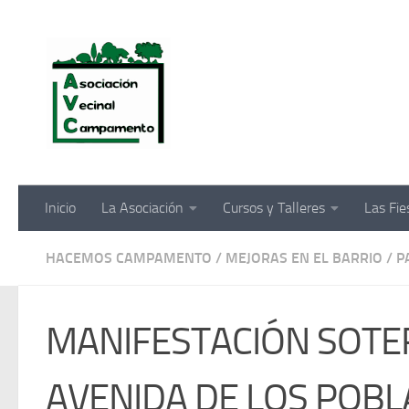
Saltar al contenido
Inicio
La Asociación
Cursos y Talleres
Las Fi
HACEMOS CAMPAMENTO
/
MEJORAS EN EL BARRIO
/
P
MANIFESTACIÓN SOTE
AVENIDA DE LOS POBL