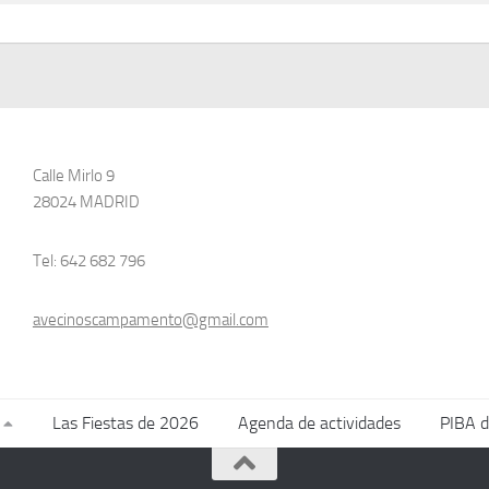
Calle Mirlo 9
28024 MADRID
Tel: 642 682 796
avecinoscampamento@gmail.com
Las Fiestas de 2026
Agenda de actividades
PIBA 