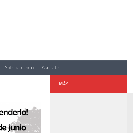
Soterramiento
Asóciate
MÁS