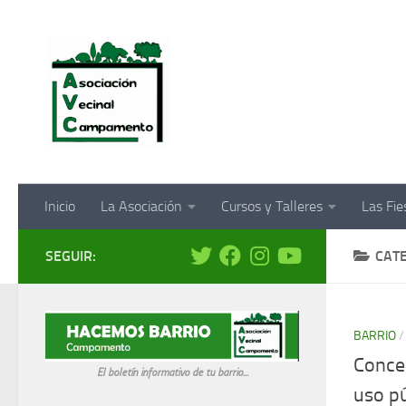
Saltar al contenido
Inicio
La Asociación
Cursos y Talleres
Las Fi
SEGUIR:
CAT
BARRIO
Conce
El boletín informativo de tu barrio...
uso pú