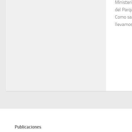
Minister
del Parq
Como sab
llevamos 
Publicaciones