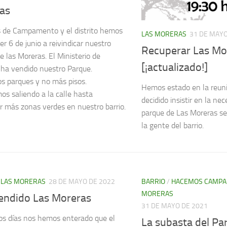
as
 de Campamento y el distrito hemos
LAS MORERAS
31 DE MAYO
er 6 de junio a reivindicar nuestro
Recuperar Las Mo
e las Moreras. El Ministerio de
[¡actualizado!]
ha vendido nuestro Parque.
 parques y no más pisos.
Hemos estado en la reuni
os saliendo a la calle hasta
decidido insistir en la ne
r más zonas verdes en nuestro barrio.
parque de Las Moreras se
la gente del barrio.
/
LAS MORERAS
28 DE MAYO DE 2022
BARRIO
/
HACEMOS CAMP
MORERAS
endido Las Moreras
31 DE MAYO DE 2021
s días nos hemos enterado que el
La subasta del Pa