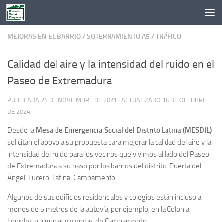
Saltar al contenido
MEJORAS EN EL BARRIO
/
SOTERRAMIENTO A5
/
TRÁFICO
Calidad del aire y la intensidad del ruido en el
Paseo de Extremadura
PUBLICADA
24 DE NOVIEMBRE DE 2021
· ACTUALIZADO
16 DE OCTUBRE
DE 2024
Desde la
Mesa de Emergencia Social del Distrito Latina (MESDIL)
solicitan el apoyo a su propuesta para mejorar la calidad del aire y la
intensidad del ruido para los vecinos que vivimos al lado del Paseo
de Extremadura a su paso por los barrios del distrito: Puerta del
Ángel, Lucero, Latina, Campamento.
Algunos de sus edificios residenciales y colegios están incluso a
menos de 5 metros de la autovía, por ejemplo, en la Colonia
Lourdes o algunas viviendas de Campamento.