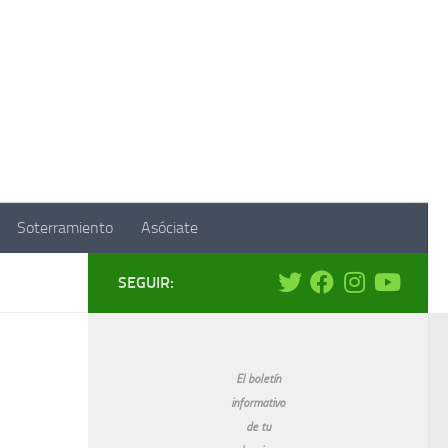
Soterramiento
Asóciate
SEGUIR:
El boletín
informativo
de tu